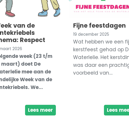
eek van de
Fijne feestdagen
entekriebels
19 december 2025
hema: Respect
Wat hebben we een fi
 maart 2026
kerstfeest gehad op 
lgende week (23 t/m
Waterlelie. Het kerstdi
 maart) doet De
was daar een prachti
terlelie mee aan de
voorbeeld van....
ndelijke Week van de
ntekriebels. We...
Lees meer
Lees me