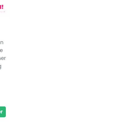
jn
De
ner
g
er