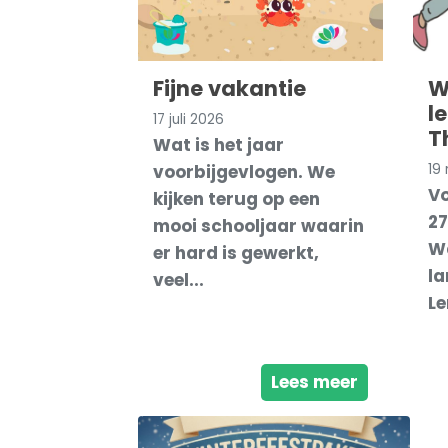
Fijne vakantie
W
l
17 juli 2026
T
Wat is het jaar
voorbijgevlogen. We
19
Vo
kijken terug op een
27
mooi schooljaar waarin
Wa
er hard is gewerkt,
la
veel...
Le
Lees meer