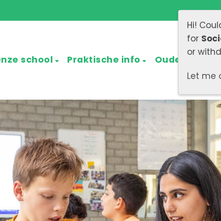
Hi! Cou
for
Soci
or with
nze school
Praktische info
Ouders
Aa
Let me 