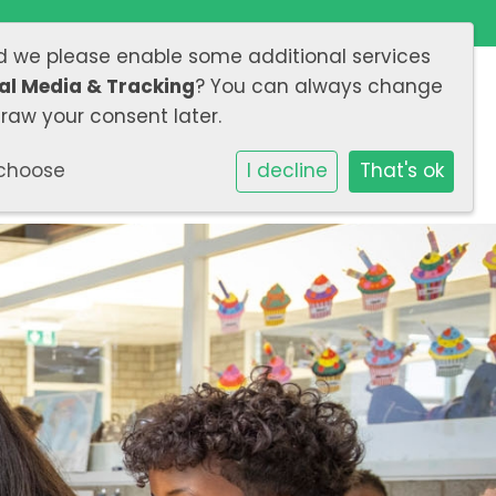
ld we please enable some additional services
al Media & Tracking
? You can always change
draw your consent later.
nmelden
Contact
choose
I decline
That's ok