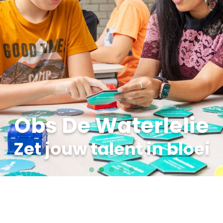
Obs De Waterlelie
Zet jouw talent in bloei